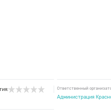
Ответственный организато
тия:
Администрация Красно