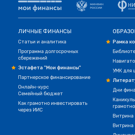
ЛИЧНЫЕ ФИНАНСЫ
ОБРАЗО
Статьи и аналитика
Рамка к
Программа долгосрочных
Библиот
сбережений
Навигато
Эстафета "Мои финансы"
УМК для 
Партнерское финансирование
Литерат
Онлайн-курс
Дни фина
Семейный бюджет
Каникулы
Как грамотно инвестировать
грамотн
через ИИС
Витрина 
Витрина 