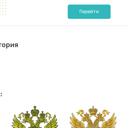
Перейти
тория
: