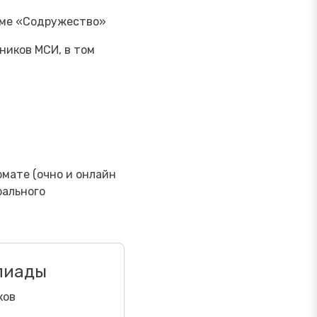
орме «Содружество»
тников МСИ, в том
рмате (очно и онлайн
рального
пиады
ков