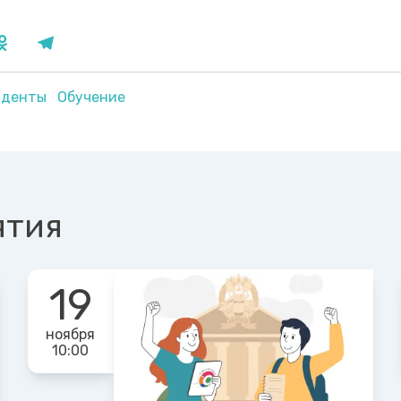
уденты
Обучение
ятия
19
ноября
10:00