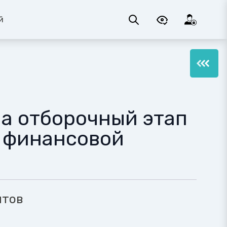
й
а отборочный этап
 финансовой
нтов