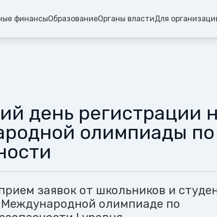
ные финансы
Образование
Органы власти
Для организаци
ий день регистрации н
родной олимпиады по
ности
прием заявок от школьников и студе
в Международной олимпиаде по