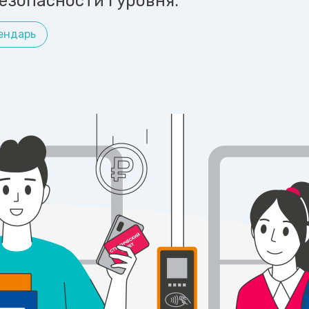
езопасности I уровня.
ендарь