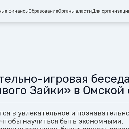
ные финансы
Образование
Органы власти
Для организаци
тельно-игровая бесед
вого Зайки» в Омской 
тся в увлекательное и познавательн
 чтобы научиться быть экономными,