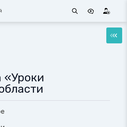
й
а «Уроки
области
ое