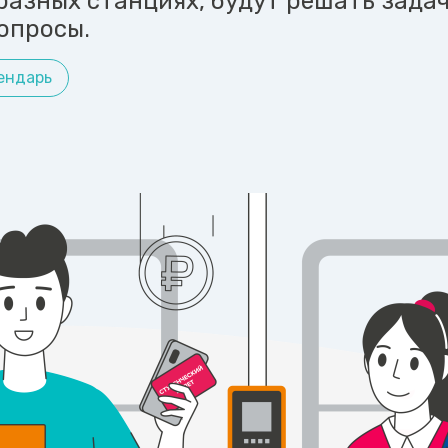
разных станциях, будут решать задач
опросы.
ендарь