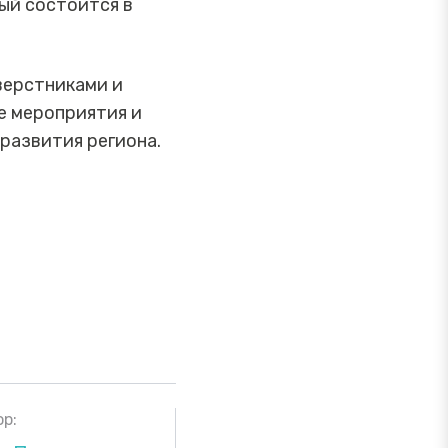
рый состоится в
верстниками и
е мероприятия и
развития региона.
р: