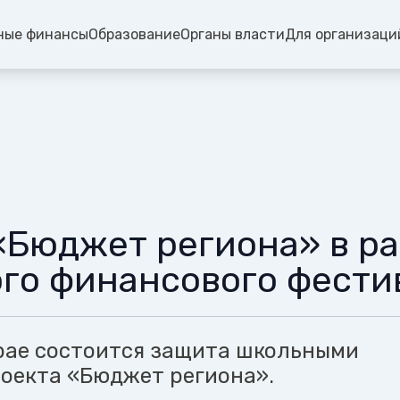
ные финансы
Образование
Органы власти
Для организаци
«Бюджет региона» в ра
го финансового фести
рае состоится защита школьными
оекта «Бюджет региона».