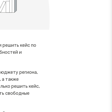
 решить кейс по
бностей и
бюджету региона,
 а также
лько решить кейс,
ить свободные