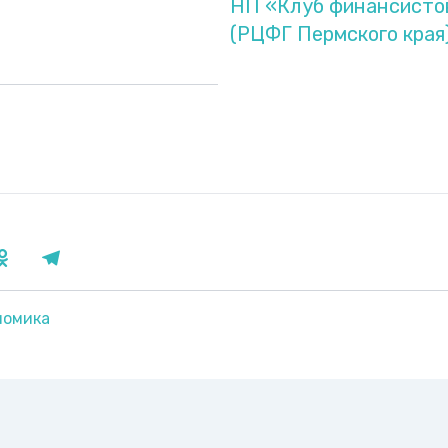
НП «Клуб финансистов
(РЦФГ Пермского края
номика