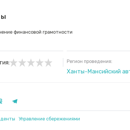
мы
учение финансовой грамотности
Регион проведения:
тия:
Ханты-Мансийский ав
уденты
Управление сбережениями