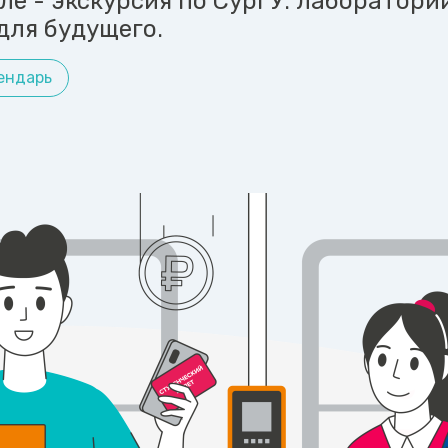
ле - экскурсия по СурГУ: лаборатори
для будущего.
ендарь