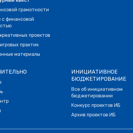
урный квест
нсовой грамотности
 с финансовой
остью
креативных проектов
игровых практик
онные материалы
НИТЕЛЬНО
ИНИЦИАТИВНОЕ
БЮДЖЕТИРОВАНИЕ
е
Все об инициативном
рь
бюджетировании
ентр
Конкурс проектов ИБ
ы
Архив проектов ИБ