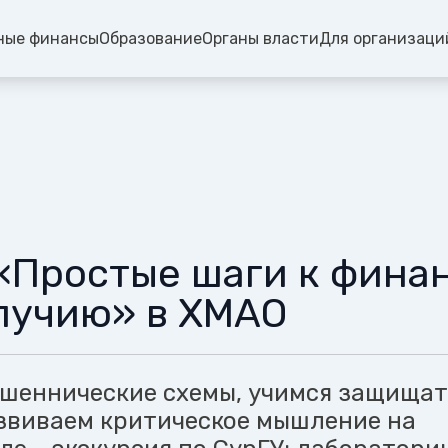
ные финансы
Образование
Органы власти
Для организаци
«Простые шаги к фина
лучию» в ХМАО
шеннические схемы, учимся защищат
звиваем критическое мышление на