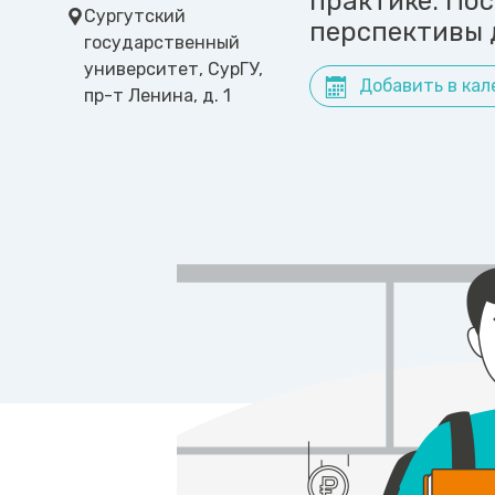
практике. Пос
Сургутский
перспективы 
государственный
университет, СурГУ,
Добавить в кал
пр-т Ленина, д. 1