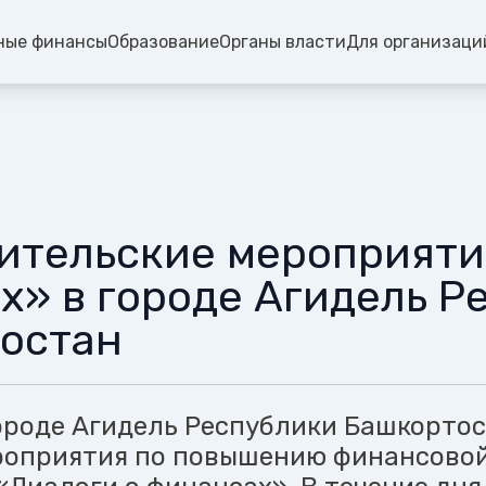
ные финансы
Образование
Органы власти
Для организаци
ительские мероприяти
х» в городе Агидель Р
остан
городе Агидель Республики Башкорто
роприятия по повышению финансово