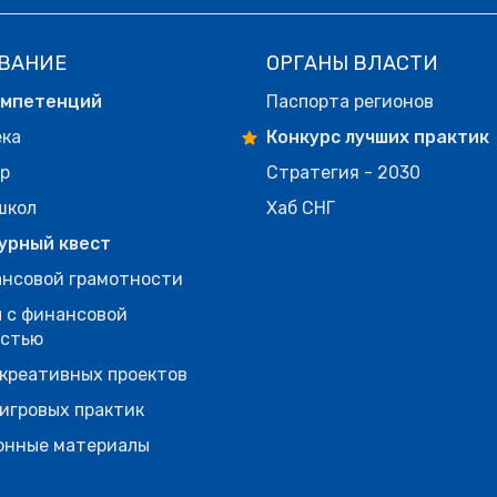
ВАНИЕ
ОРГАНЫ ВЛАСТИ
омпетенций
Паспорта регионов
ека
Конкурс лучших практик
р
Стратегия - 2030
школ
Хаб СНГ
урный квест
нсовой грамотности
 с финансовой
остью
креативных проектов
игровых практик
онные материалы