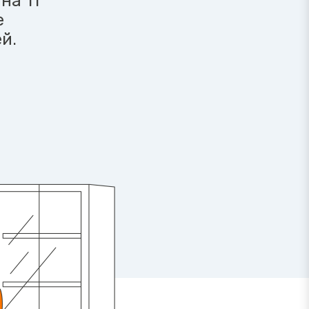
на 11
е
й.