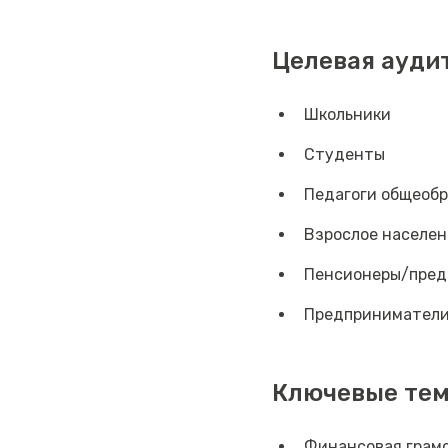
Целевая ауди
Школьники
Студенты
Педагоги общеоб
Взрослое населен
Пенсионеры/пред
Предпринимател
Ключевые те
Финансовая грамо