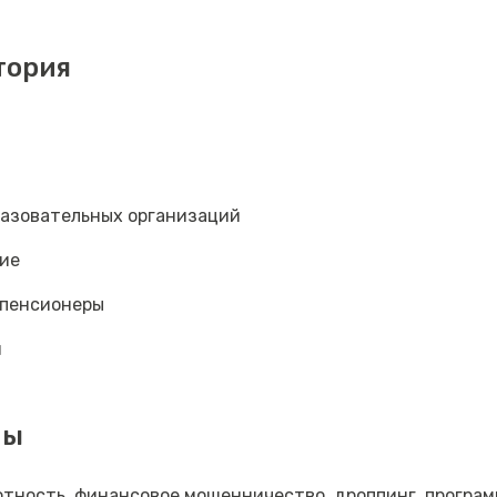
тория
разовательных организаций
ие
пенсионеры
и
мы
тность, финансовое мошенничество, дроппинг, програ