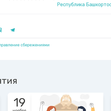
Республика Башкорто
правление сбережениями
ятия
19
ноября