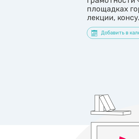
грамотности «
площадках го
лекции, конс
Добавить в кал