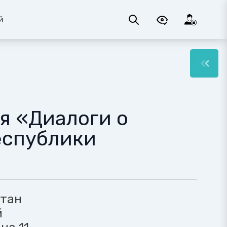
й
я «Диалоги о
еспублики
стан
й