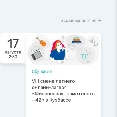
Все мероприятия →
17
августа
2:30
Обучение
VIII смена летнего
онлайн-лагеря
«Финансовая грамотность
- 42» в Кузбассе