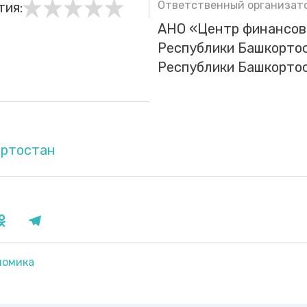
Ответственный организато
тия:
АНО «Центр финансов
Республики Башкорто
Республики Башкорто
ортостан
номика