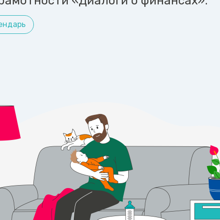
рамотности «Диалоги о финансах».
ендарь