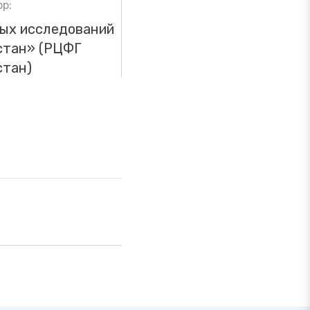
р:
ых исследований
стан» (РЦФГ
стан)