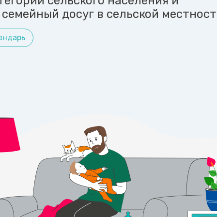
тегорий сельского населения и
 семейный досуг в сельской местност
ендарь