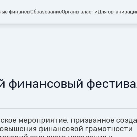
ные финансы
Образование
Органы власти
Для организаци
й финансовый фестива
ское мероприятие, призванное созд
повышения финансовой грамотности