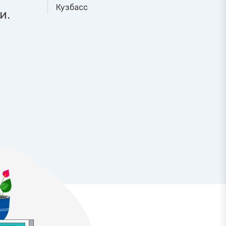
Кузбасс
и.