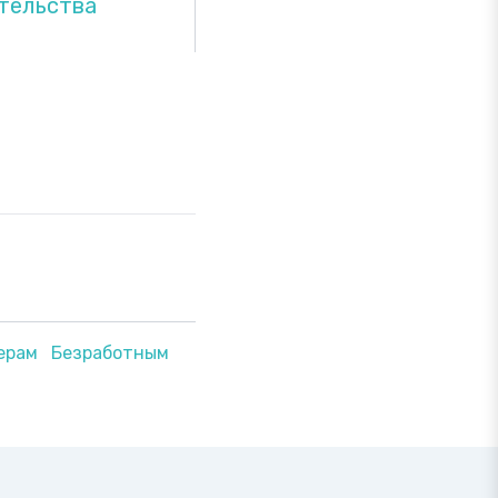
тельства
ерам
Безработным