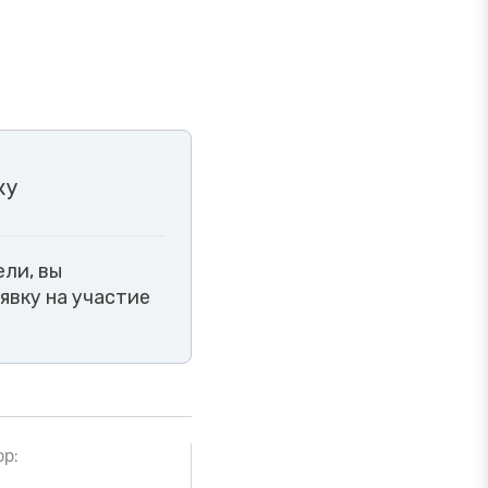
ку
ли, вы
явку на участие
р: