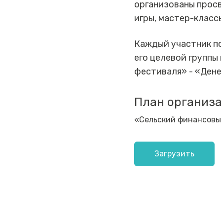
организованы прос
игры, мастер-классы
Каждый участник п
его целевой группы
фестиваля» - «Дене
План организ
«Сельский финансовы
Загрузить