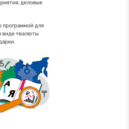
риятия, деловые
о программой для
в виде «валюты
дарки.