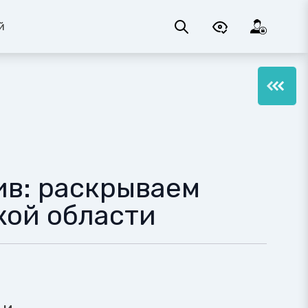
й
в: раскрываем
кой области