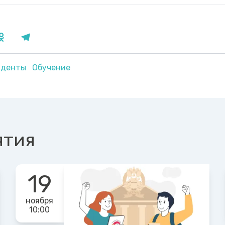
уденты
Обучение
ятия
19
ноября
10:00