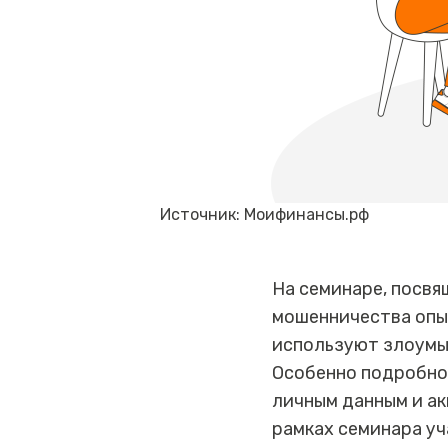
Источник: Моифинансы.рф
На семинаре, посв
мошенничества опы
используют злоумыш
Особенно подробно
личным данным и ак
рамках семинара уч