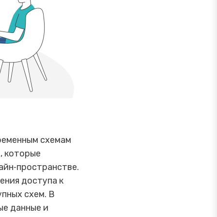
ременным схемам
, которые
айн‑пространстве.
ения доступа к
упных схем. В
ые данные и