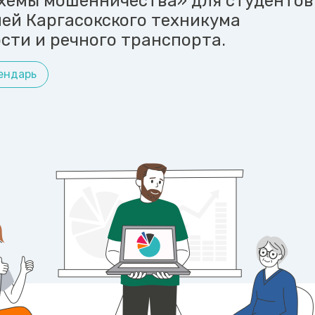
хемы мошенничества» для студентов
ей Каргасокского техникума
ти и речного транспорта.
ендарь