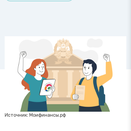
Источник: Моифинансы.рф