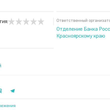
Ответственный организато
тия:
Отделение Банка Росс
Красноярскому краю
й
режения