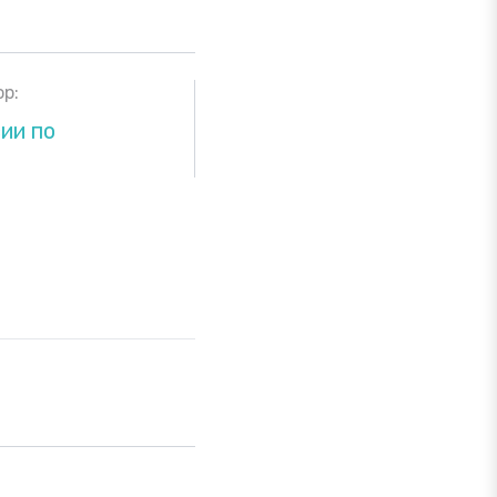
р:
ии по