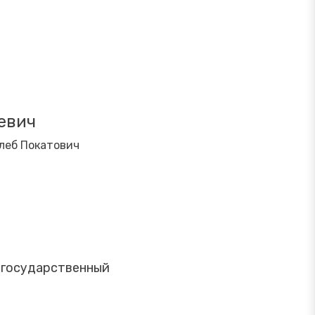
евич
леб Покатович
й государственный