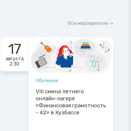
Все мероприятия →
17
августа
2:30
Обучение
VIII смена летнего
онлайн-лагеря
«Финансовая грамотность
- 42» в Кузбассе