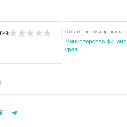
Ответственный организато
тия:
Министерство финанс
края
й