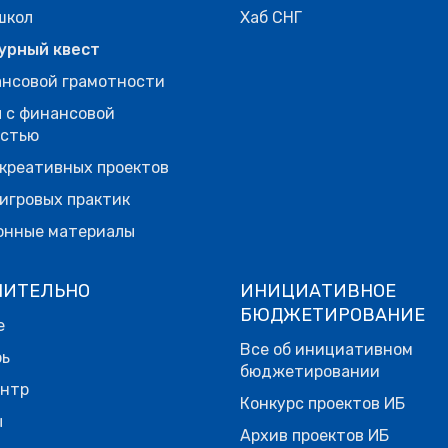
школ
Хаб СНГ
урный квест
нсовой грамотности
 с финансовой
остью
креативных проектов
игровых практик
онные материалы
НИТЕЛЬНО
ИНИЦИАТИВНОЕ
БЮДЖЕТИРОВАНИЕ
е
Все об инициативном
рь
бюджетировании
ентр
Конкурс проектов ИБ
ы
Архив проектов ИБ