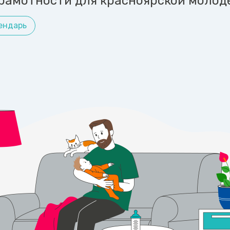
рамотности для красноярской молод
ендарь