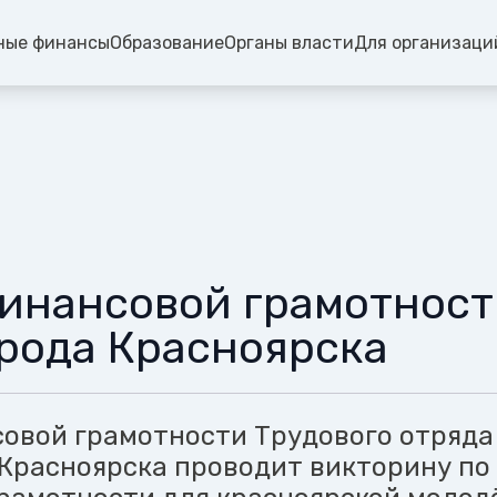
ные финансы
Образование
Органы власти
Для организаци
инансовой грамотност
орода Красноярска
овой грамотности Трудового отряда
 Красноярска проводит викторину по