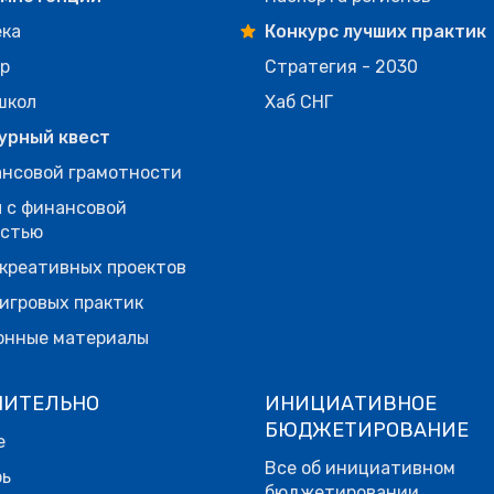
ека
Конкурс лучших практик
р
Стратегия - 2030
школ
Хаб СНГ
урный квест
нсовой грамотности
 с финансовой
остью
креативных проектов
игровых практик
онные материалы
НИТЕЛЬНО
ИНИЦИАТИВНОЕ
БЮДЖЕТИРОВАНИЕ
е
Все об инициативном
рь
бюджетировании