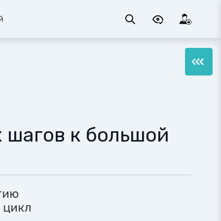
й
 шагов к большой
тию
 цикл