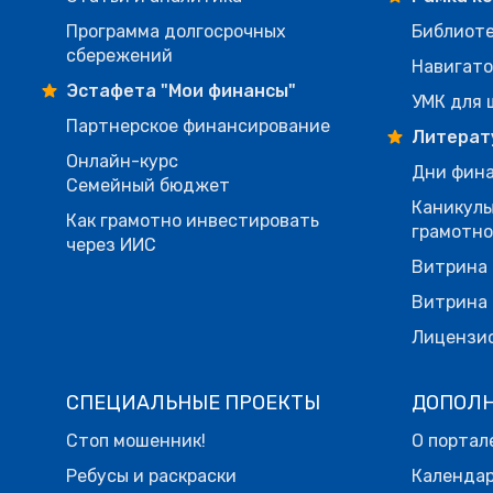
Программа долгосрочных
Библиот
сбережений
Навигато
Эстафета "Мои финансы"
УМК для 
Партнерское финансирование
Литерат
Онлайн-курс
Дни фина
Семейный бюджет
Каникулы
Как грамотно инвестировать
грамотн
через ИИС
Витрина 
Витрина 
Лицензи
СПЕЦИАЛЬНЫЕ ПРОЕКТЫ
ДОПОЛ
Стоп мошенник!
О портал
Ребусы и раскраски
Календа