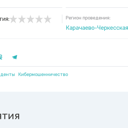
Регион проведения:
тия:
Карачаево-Черкесская
уденты
Кибермошенничество
ятия