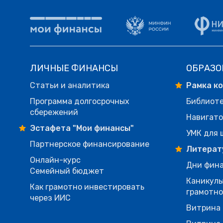
ЛИЧНЫЕ ФИНАНСЫ
ОБРАЗО
Статьи и аналитика
Рамка к
Программа долгосрочных
Библиот
сбережений
Навигато
Эстафета "Мои финансы"
УМК для 
Партнерское финансирование
Литерат
Онлайн-курс
Дни фина
Семейный бюджет
Каникулы
Как грамотно инвестировать
грамотн
через ИИС
Витрина 