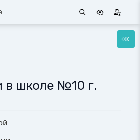
й
 в школе №10 г.
ой