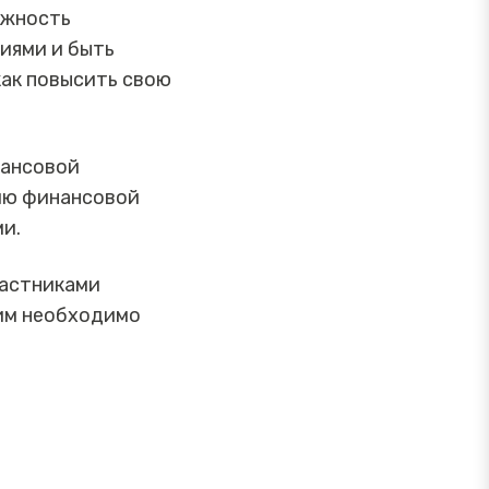
ажность
иями и быть
как повысить свою
нансовой
ию финансовой
и.
частниками
 им необходимо