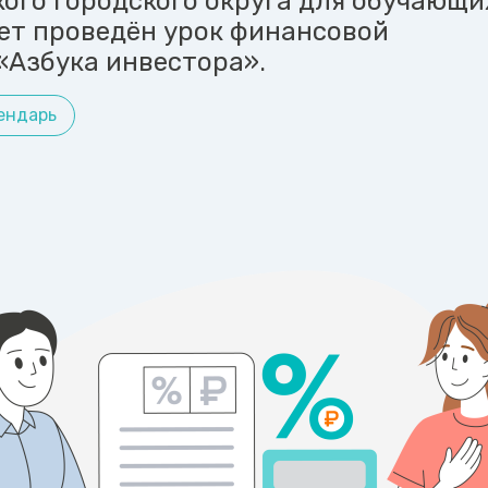
кого городского округа для обучающи
дет проведён урок финансовой
«Азбука инвестора».
ендарь