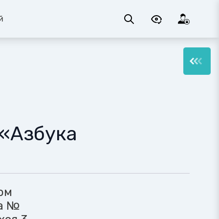
й
 «Азбука
е
ом
а №