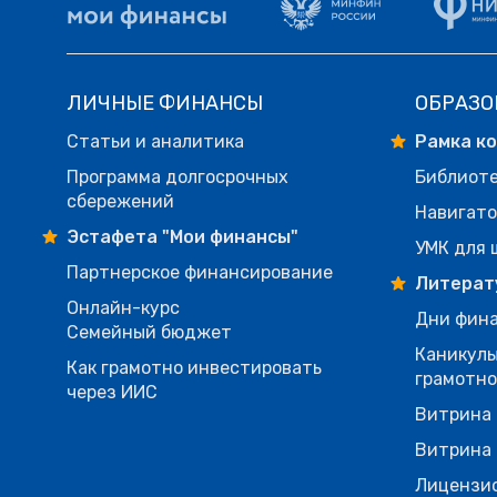
ЛИЧНЫЕ ФИНАНСЫ
ОБРАЗО
Статьи и аналитика
Рамка к
Программа долгосрочных
Библиот
сбережений
Навигато
Эстафета "Мои финансы"
УМК для 
Партнерское финансирование
Литерат
Онлайн-курс
Дни фина
Семейный бюджет
Каникулы
Как грамотно инвестировать
грамотн
через ИИС
Витрина 
Витрина 
Лицензи