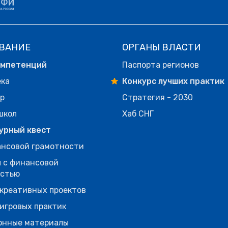
ВАНИЕ
ОРГАНЫ ВЛАСТИ
омпетенций
Паспорта регионов
ека
Конкурс лучших практик
р
Стратегия - 2030
школ
Хаб СНГ
урный квест
нсовой грамотности
 с финансовой
остью
креативных проектов
игровых практик
онные материалы