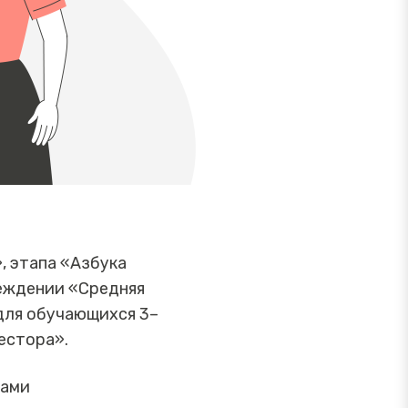
, этапа «Азбука
еждении «Средняя
для обучающихся 3–
естора».
вами