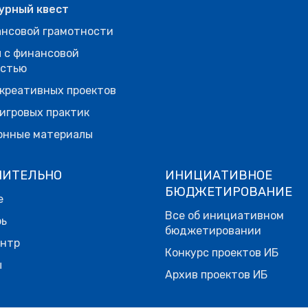
урный квест
нсовой грамотности
 с финансовой
остью
креативных проектов
игровых практик
онные материалы
НИТЕЛЬНО
ИНИЦИАТИВНОЕ
БЮДЖЕТИРОВАНИЕ
е
Все об инициативном
рь
бюджетировании
ентр
Конкурс проектов ИБ
ы
Архив проектов ИБ