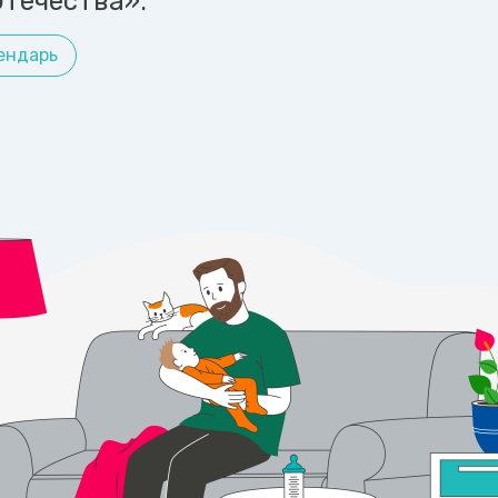
течества».
ендарь