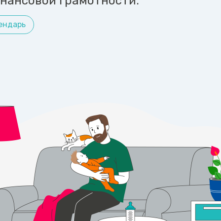
инансовой грамотности.
ендарь