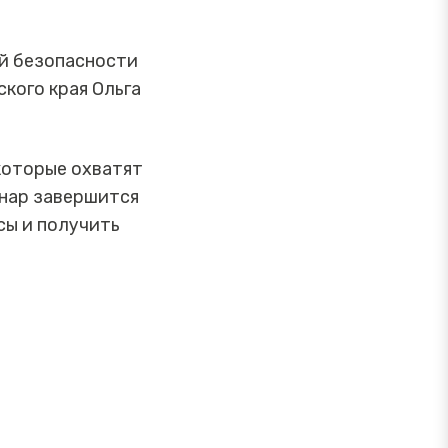
ой безопасности
кого края Ольга
которые охватят
инар завершится
сы и получить