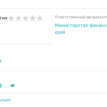
Ответственный организато
тия:
Министерство финанс
края
й
уация