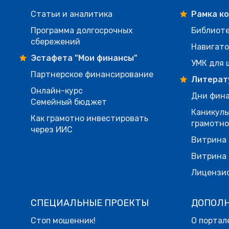
Статьи и аналитика
Рамка к
Программа долгосрочных
Библиот
сбережений
Навигато
Эстафета "Мои финансы"
УМК для 
Партнерское финансирование
Литерат
Онлайн-курс
Дни фина
Семейный бюджет
Каникулы
Как грамотно инвестировать
грамотн
через ИИС
Витрина 
Витрина 
Лицензи
СПЕЦИАЛЬНЫЕ ПРОЕКТЫ
ДОПОЛ
Стоп мошенник!
О портал