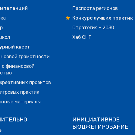
омпетенций
Паспорта регионов
ека
Конкурс лучших практик
р
Стратегия - 2030
школ
Хаб СНГ
урный квест
нсовой грамотности
 с финансовой
остью
креативных проектов
игровых практик
онные материалы
НИТЕЛЬНО
ИНИЦИАТИВНОЕ
БЮДЖЕТИРОВАНИЕ
е