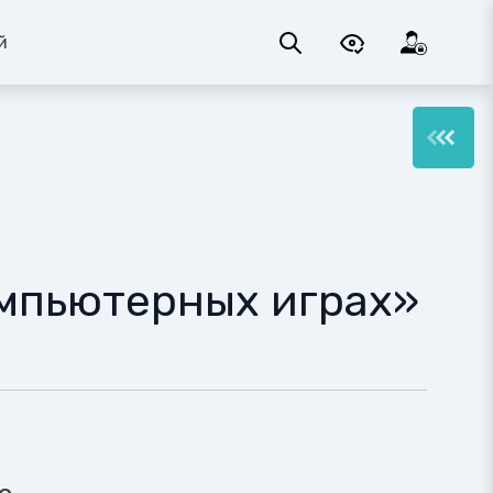
й
омпьютерных играх»