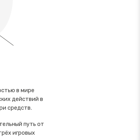
остью в мире
ских действий в
ри средств.
тельный путь от
трёх игровых