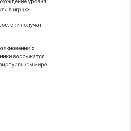
рохождение уровня
ти в играх».
ое, они получат
толкновении с
ьники вооружатся
 виртуальном мире.