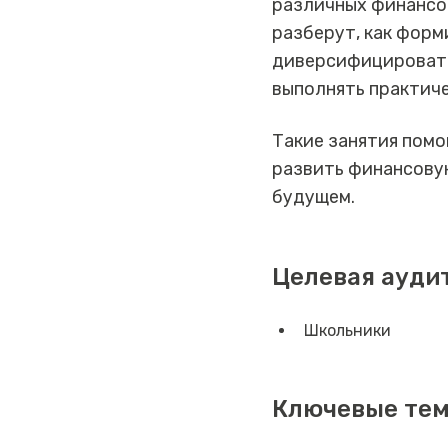
различных финансов
разберут, как фор
диверсифицировать
выполнять практиче
Такие занятия помо
развить финансову
будущем.
Целевая ауди
Школьники
Ключевые те