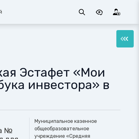
й
кая Эстафет «Мои
збука инвестора» в
Муниципальное казенное
общеобразовательное
а №
учреждение «Средняя