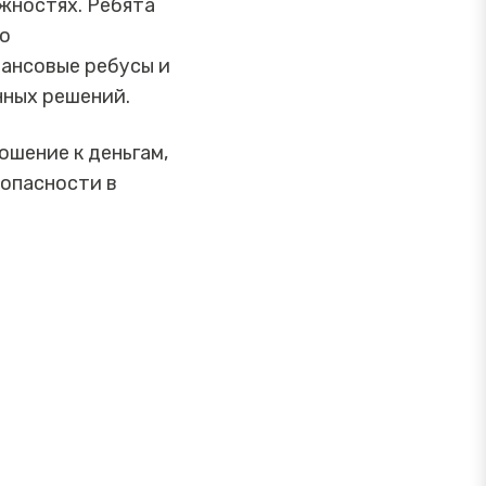
жностях. Ребята
но
ансовые ребусы и
нных решений.
шение к деньгам,
опасности в