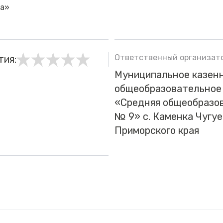
ра»
Ответственный организато
тия:
Муниципальное казен
общеобразовательное
«Средняя общеобразо
№ 9» с. Каменка Чугуе
Приморского края