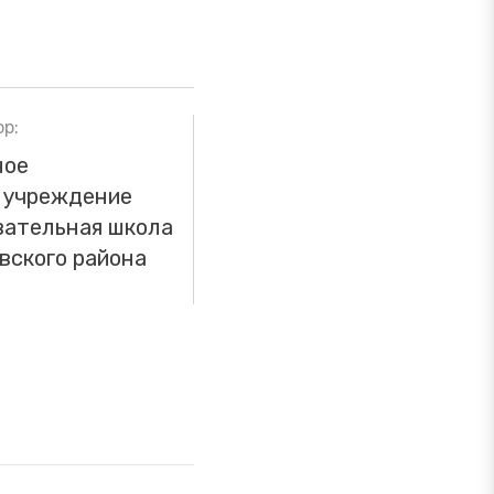
р:
ное
 учреждение
вательная школа
вского района