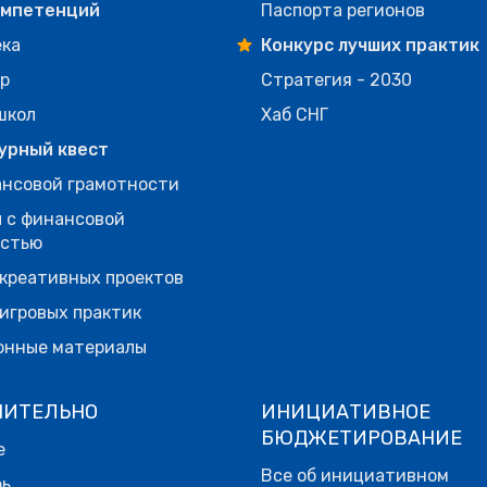
омпетенций
Паспорта регионов
ека
Конкурс лучших практик
р
Стратегия - 2030
школ
Хаб СНГ
урный квест
нсовой грамотности
 с финансовой
остью
креативных проектов
игровых практик
онные материалы
НИТЕЛЬНО
ИНИЦИАТИВНОЕ
БЮДЖЕТИРОВАНИЕ
е
Все об инициативном
рь