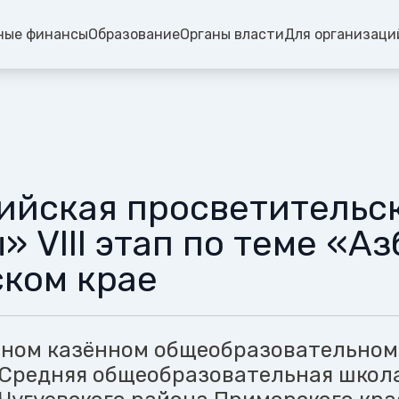
ные финансы
Образование
Органы власти
Для организаци
ийская просветительс
 VIII этап по теме «А
ком крае
ном казённом общеобразовательном
Средняя общеобразовательная школ