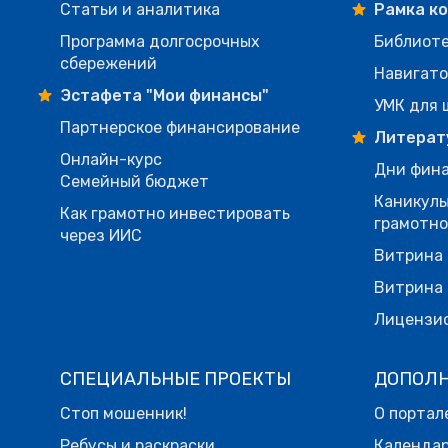
Статьи и аналитика
Рамка к
Программа долгосрочных
Библиот
сбережений
Навигато
Эстафета "Мои финансы"
УМК для 
Партнерское финансирование
Литерат
Онлайн-курс
Дни фина
Семейный бюджет
Каникулы
Как грамотно инвестировать
грамотн
через ИИС
Витрина 
Витрина 
Лицензи
СПЕЦИАЛЬНЫЕ ПРОЕКТЫ
ДОПОЛ
Стоп мошенник!
О портал
Ребусы и раскраски
Календа