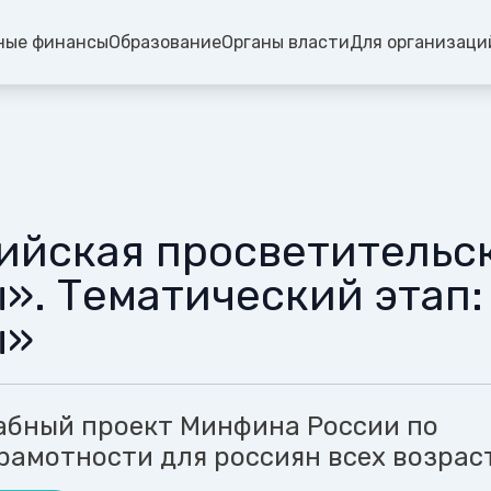
ные финансы
Образование
Органы власти
Для организаци
ийская просветительс
». Тематический этап
ы»
бный проект Минфина России по
рамотности для россиян всех возрас