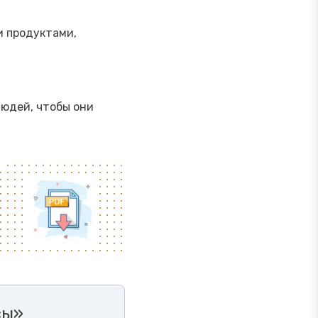
и продуктами,
юдей, чтобы они
сы»