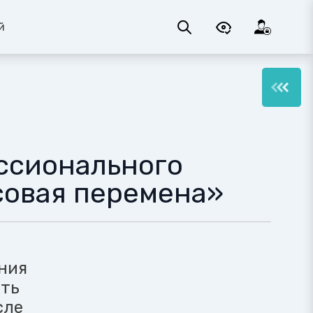
й
ссионального
совая перемена»
ния
ить
сле