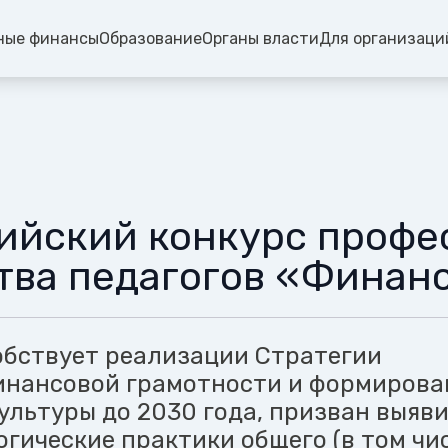
ные финансы
Образование
Органы власти
Для организаци
ийский конкурс профе
тва педагогов «Финан
обствует реализации Стратегии
нансовой грамотности и формирова
ультуры до 2030 года, призван выяв
огические практики общего (в том чи