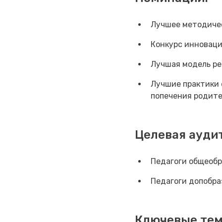
Лучшее методичес
Конкурс инноваци
Лучшая модель р
Лучшие практики 
попечения родит
Целевая ауди
Педагоги общеоб
Педагоги допобра
Ключевые те