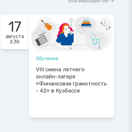
Все мероприятия →
17
августа
2:30
Обучение
VIII смена летнего
онлайн-лагеря
«Финансовая грамотность
- 42» в Кузбассе