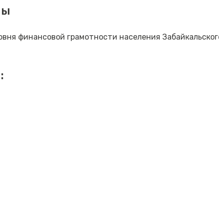
мы
овня финансовой грамотности населения Забайкальског
: