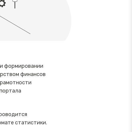
 и формировании
ерством финансов
грамотности
 портала
проводится
рмате статистики.