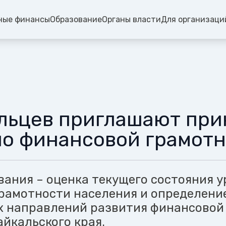
ные финансы
Образование
Органы власти
Для организаци
льцев приглашают прин
по финансовой грамотн
вания – оценка текущего состояния у
рамотности населения и определени
 направлений развития финансовой
айкальского края.