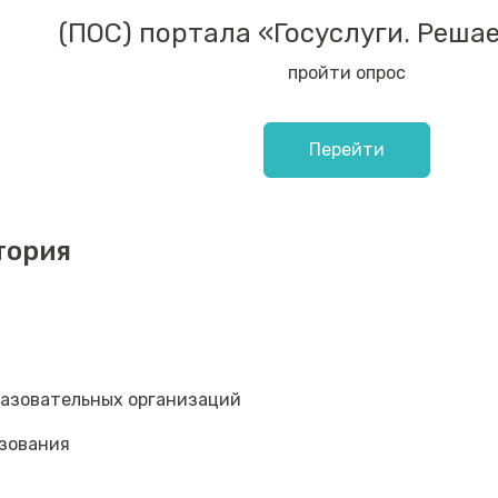
(ПОС) портала «Госуслуги. Реша
пройти опрос
Перейти
тория
разовательных организаций
зования