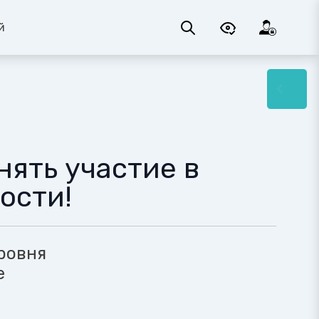
й
ять участие в
ости!
ровня
е