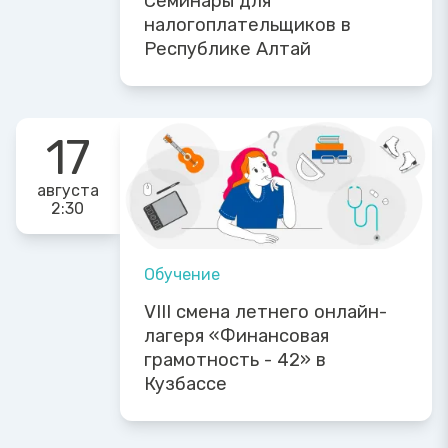
Семинары для
налогоплательщиков в
Республике Алтай
17
августа
2:30
Обучение
VIII смена летнего онлайн-
лагеря «Финансовая
грамотность - 42» в
Кузбассе