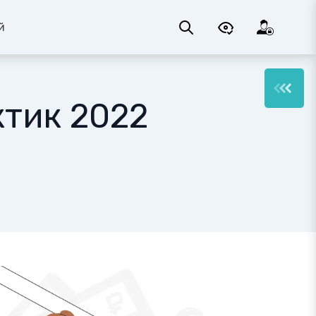
й
ктик 2022