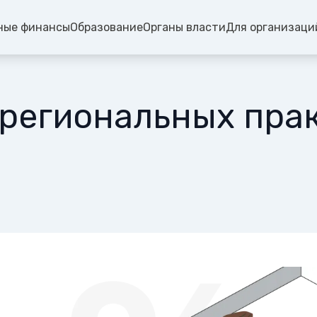
ные финансы
Образование
Органы власти
Для организаци
 региональных пра