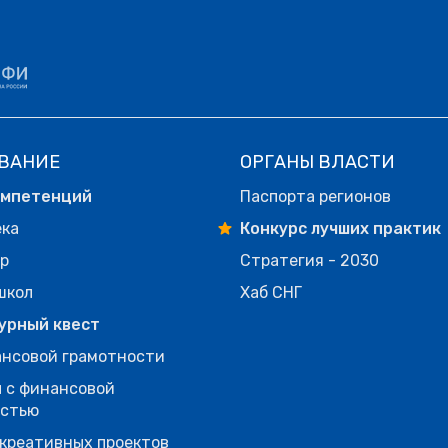
ВАНИЕ
ОРГАНЫ ВЛАСТИ
омпетенций
Паспорта регионов
ека
Конкурс лучших практик
р
Стратегия - 2030
школ
Хаб СНГ
урный квест
нсовой грамотности
 с финансовой
остью
креативных проектов