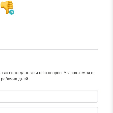
ямой эфир «Онлайн-инструменты,
Прямой э
торые помогут обезопасить
научить 
ережения от мошенника»
мошенни
Посмотреть→
нтактные данные и ваш вопрос. Мы свяжемся с
 рабочих дней.