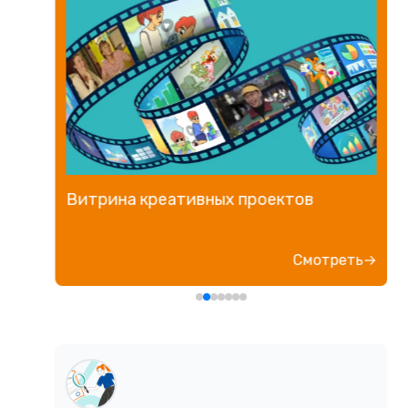
Витрина креативных проектов
е→
Смотреть→