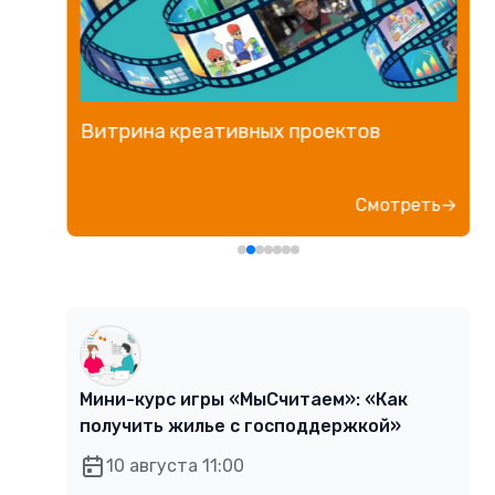
Витрина креативных проектов
е→
Смотреть→
Мини-курс игры «МыСчитаем»: «Как
получить жилье с господдержкой»
10 августа 11:00