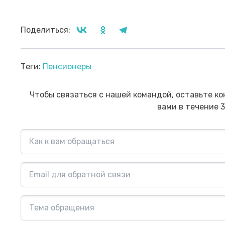
Поделиться:
Прямой эфир «Мошенник VS
Пр
Теги:
Пенсионеры
Финансовый блогер»
ко
сб
Посмотреть→
Чтобы связаться с нашей командой, оставьте ко
вами в течение 3