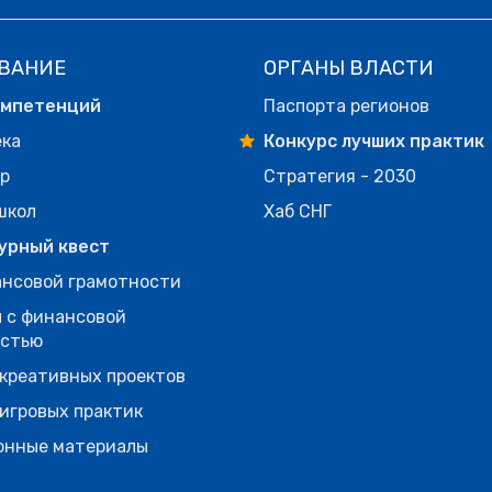
ВАНИЕ
ОРГАНЫ ВЛАСТИ
омпетенций
Паспорта регионов
ека
Конкурс лучших практик
р
Стратегия - 2030
школ
Хаб СНГ
урный квест
нсовой грамотности
 с финансовой
остью
креативных проектов
игровых практик
онные материалы