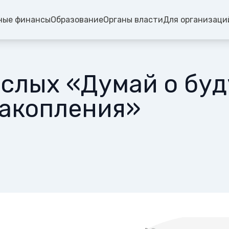
ные финансы
Образование
Органы власти
Для организаци
ослых «Думай о бу
накопления»