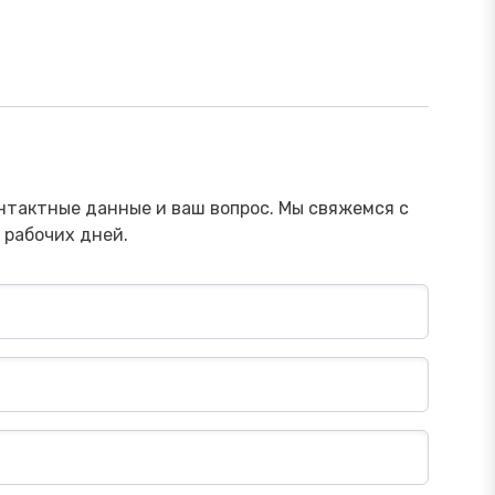
ямой эфир «Онлайн-инструменты,
Прямой э
торые помогут обезопасить
научить 
ережения от мошенника»
мошенни
Посмотреть→
нтактные данные и ваш вопрос. Мы свяжемся с
 рабочих дней.