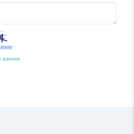
жение
х данных