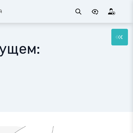
й
дущем: