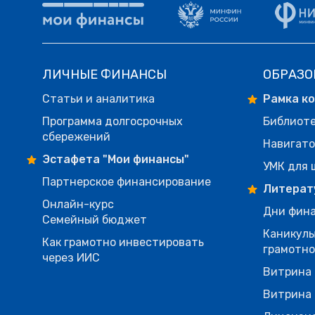
ЛИЧНЫЕ ФИНАНСЫ
ОБРАЗО
Статьи и аналитика
Рамка к
Программа долгосрочных
Библиот
сбережений
Навигато
Эстафета "Мои финансы"
УМК для 
Партнерское финансирование
Литерат
Онлайн-курс
Дни фина
Семейный бюджет
Каникулы
Как грамотно инвестировать
грамотн
через ИИС
Витрина 
Витрина 