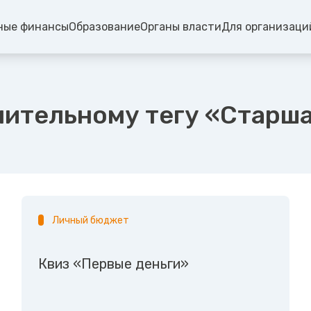
ные финансы
Образование
Органы власти
Для организаци
нительному тегу «Старш
Личный бюджет
Квиз «Первые деньги»