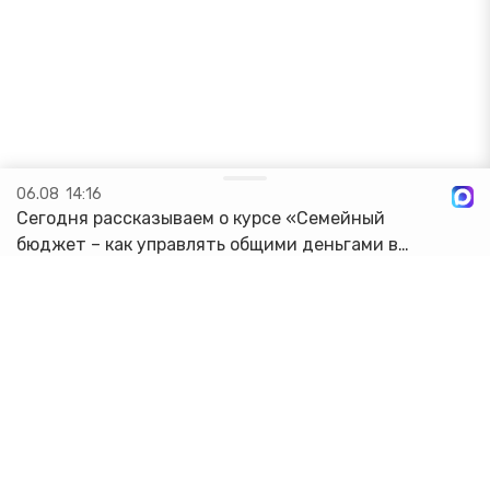
06.08
14:16
Сегодня рассказываем о курсе «Семейный
бюджет – как управлять общими деньгами в
интересах каждого»! 4 урока по 45 минут
помогут прокачать свои знания. Вы научитесь:
🔸Определять финансовое положение с...