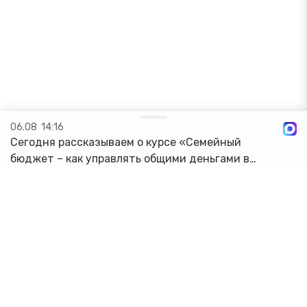
06.08
14:16
Сегодня рассказываем о курсе «Семейный
бюджет – как управлять общими деньгами в
интересах каждого»! 4 урока по 45 минут
помогут прокачать свои знания. Вы научитесь:
🔸Определять финансовое положение с...