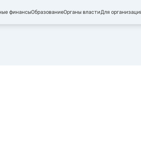
ные финансы
Образование
Органы власти
Для организаци