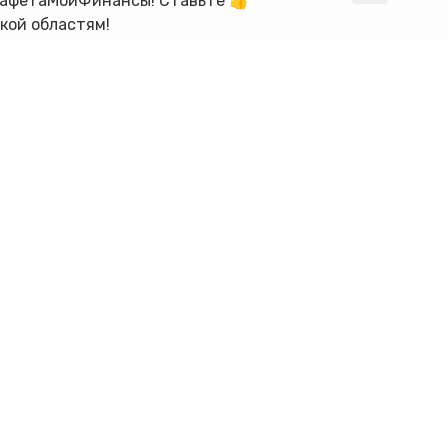
оиФинансы! Ставьте 👍
кой областям!