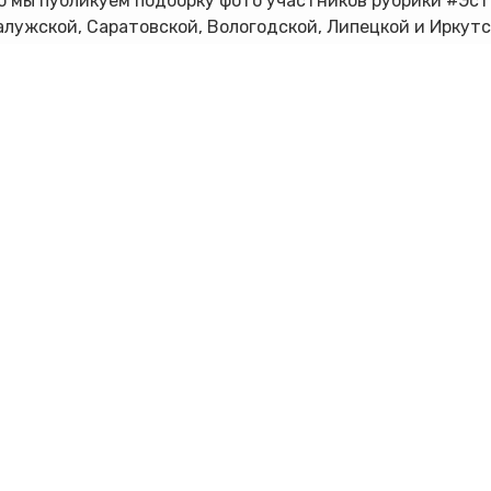
 мы публикуем подборку фото участников рубрики #ЭстафетаМ
алужской, Саратовской, Вологодской, Липецкой и Иркутс