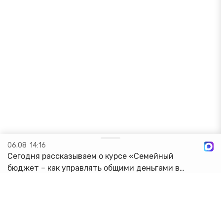
06.08
14:16
Сегодня рассказываем о курсе «Семейный
бюджет – как управлять общими деньгами в
интересах каждого»! 4 урока по 45 минут
помогут прокачать свои знания. Вы научитесь:
🔸Определять финансовое положение с...