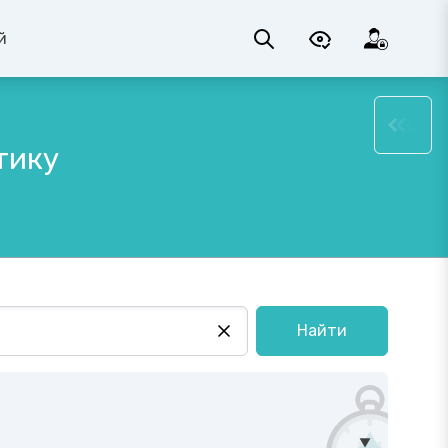
й
тику
Найти