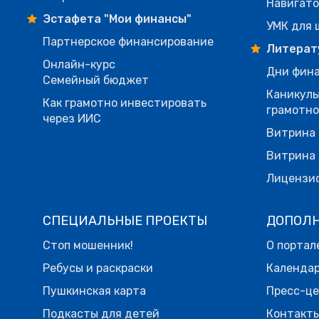
Навигато
Эстафета "Мои финансы"
УМК для 
Партнерское финансирование
Литерат
Онлайн-курс
Дни фина
Семейный бюджет
Каникулы
Как грамотно инвестировать
грамотн
через ИИС
Витрина 
Витрина 
Лицензи
СПЕЦИАЛЬНЫЕ ПРОЕКТЫ
ДОПОЛ
Стоп мошенник!
О портал
Ребусы и раскраски
Календа
Пушкинская карта
Пресс-ц
Подкасты для детей
Контакт