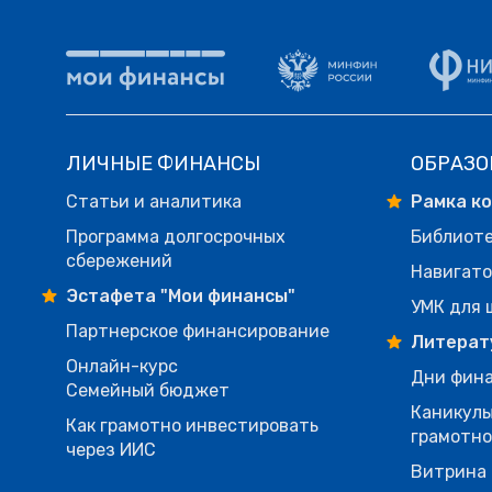
ЛИЧНЫЕ ФИНАНСЫ
ОБРАЗО
Статьи и аналитика
Рамка к
Программа долгосрочных
Библиот
сбережений
Навигато
Эстафета "Мои финансы"
УМК для 
Партнерское финансирование
Литерат
Онлайн-курс
Дни фина
Семейный бюджет
Каникулы
Как грамотно инвестировать
грамотн
через ИИС
Витрина 