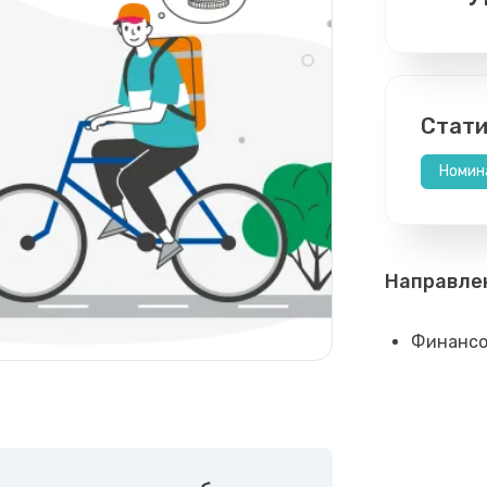
Стати
Номин
Направле
Финансо