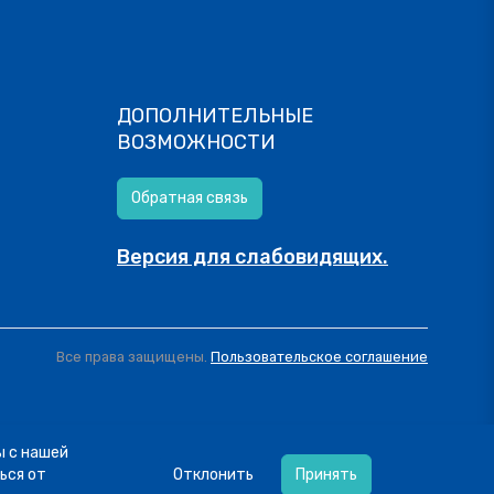
ДОПОЛНИТЕЛЬНЫЕ
ВОЗМОЖНОСТИ
Обратная связь
Версия для слабовидящих.
Все права защищены.
Пользовательское соглашение
ы с нашей
ься от
Отклонить
Принять
ь платёж и вернуть свои деньги.