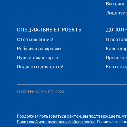
Витрина 
Лицензи
СПЕЦИАЛЬНЫЕ ПРОЕКТЫ
ДОПОЛ
Стоп мошенник!
О портал
Ребусы и раскраски
Календа
Пушкинская карта
Пресс-ц
Подкасты для детей
Контакт
© МОИФИНАНСЫ.РФ, 2026
Продолжая пользоваться сайтом, вы подтверждаете, чт
05.08
12:58
ЛЕНТА
Политикой использования файлов cookie
. Вы можете отк
Отгадка к ситуации выше 
НОВОСТЕЙ