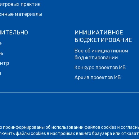
игровых практик
онные материалы
НИТЕЛЬНО
ИНИЦИАТИВНОЕ
БЮДЖЕТИРОВАНИЕ
е
Все об инициативном
рь
бюджетировании
ентр
Конкурс проектов ИБ
ы
Архив проектов ИБ
о проинформированы об использовании файлов cookies и согласн
лючить файлы cookies в настройках вашего браузера или отказат
— чарджбэк. Сегодня рассказываем, когда можно оспорит