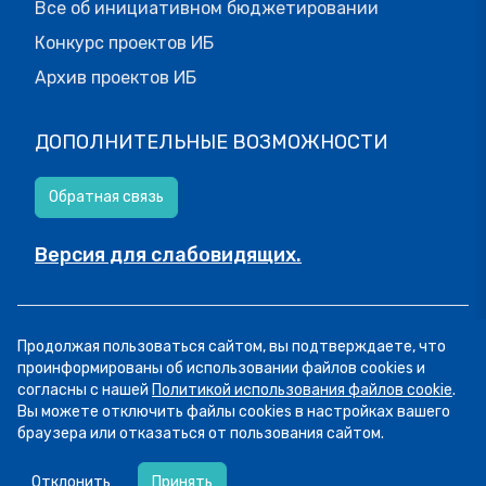
Все об инициативном бюджетировании
Конкурс проектов ИБ
Архив проектов ИБ
ДОПОЛНИТЕЛЬНЫЕ ВОЗМОЖНОСТИ
Обратная связь
Версия для слабовидящих.
© МОИФИНАНСЫ.РФ, 2026
Продолжая пользоваться сайтом, вы подтверждаете, что
Все права защищены.
Пользовательское соглашение
проинформированы об использовании файлов cookies и
согласны с нашей
Политикой использования файлов cookie
.
Вы можете отключить файлы cookies в настройках вашего
браузера или отказаться от пользования сайтом.
06.08
14:16
Сегодня рассказываем о курсе «Семейный
Отклонить
Принять