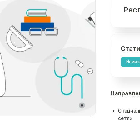
Рес
Стати
Номин
Направле
Специаль
сетях