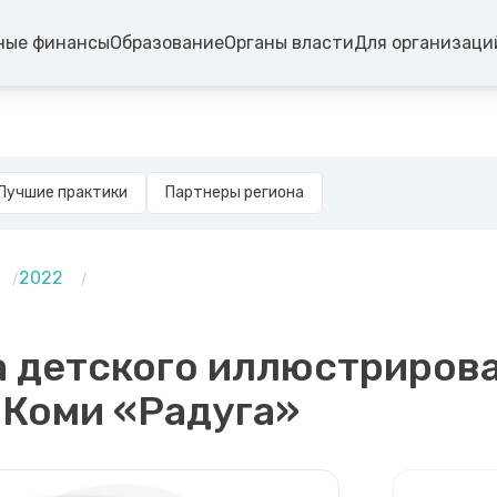
ные финансы
Образование
Органы власти
Для организаци
Лучшие практики
Партнеры региона
2022
а детского иллюстриров
 Коми «Радуга»