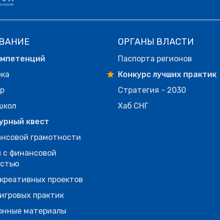
ВАНИЕ
ОРГАНЫ ВЛАСТИ
омпетенций
Паспорта регионов
ека
Конкурс лучших практик
р
Стратегия - 2030
школ
Хаб СНГ
урный квест
нсовой грамотности
 с финансовой
остью
креативных проектов
игровых практик
онные материалы