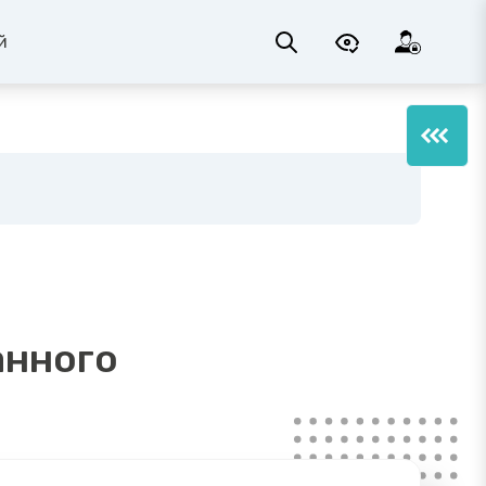
й
анного