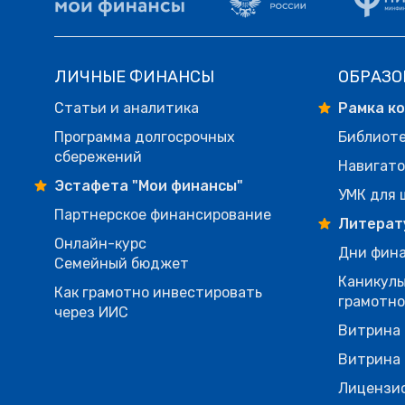
ЛИЧНЫЕ ФИНАНСЫ
ОБРАЗО
Статьи и аналитика
Рамка к
Программа долгосрочных
Библиот
сбережений
Навигато
Эстафета "Мои финансы"
УМК для 
Партнерское финансирование
Литерат
Онлайн-курс
Дни фина
Семейный бюджет
Каникулы
Как грамотно инвестировать
грамотн
через ИИС
Витрина 
Витрина 
Лицензи