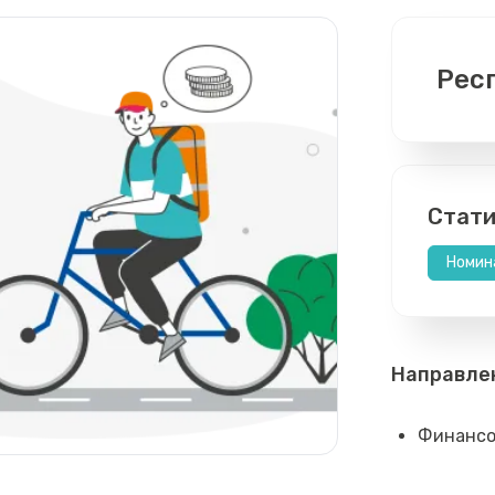
Рес
Стати
Номин
Направле
Финансо