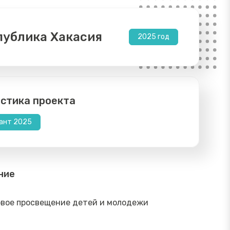
публика Хакасия
2025 год
стика проекта
ант 2025
ние
вое просвещение детей и молодежи