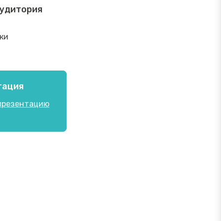
аудитория
ки
тация
презентацию