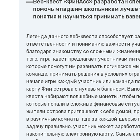
Веб-квест «ФинAсс» разработан спе
помочь младшим школьникам лучше 
понятия и научиться принимать взв
Легенда данного веб-квеста способствует р
ответственности и пониманию важности уча
благодаря знакомству со сложными жизненн
того, игра-квест предлагает участникам инт
которые помогут им развивать логическое мы
команде, принимать решения в условиях огра
начале игры каждый участник или команда 
карту Фин острова с нулевым балансом. Выпо
квеста набирают волшебные монеты, чтобы п
которые попали в сложные финансовые ситуа
жители острова приглашают к себе домой, п
в различные комнаты, где за каждой дверью 
задачу правильно, участник может заработать
накопительную электронную карту. Самые а