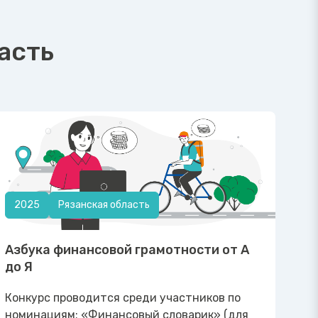
асть
2025
Рязанская область
Азбука финансовой грамотности от А
до Я
Конкурс проводится среди участников по
номинациям: «Финансовый словарик» (для