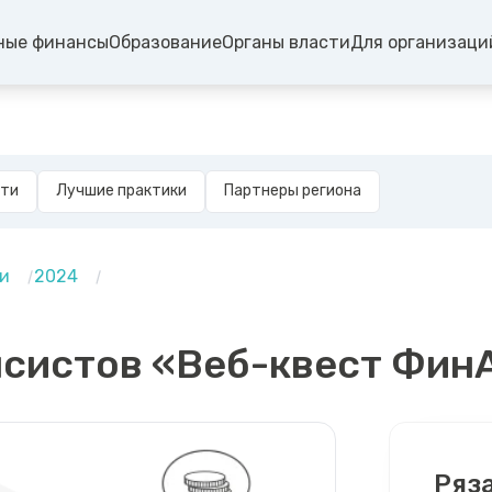
ные финансы
Образование
Органы власти
Для организаци
сти
Лучшие практики
Партнеры региона
и
2024
нсистов «Веб-квест Фин
Ряз