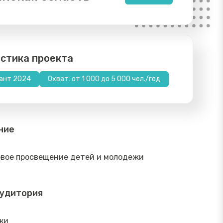
стика проекта
ант 2024
Охват: от 1 000 до 5 000 чел./год
ние
вое просвещение детей и молодежи
аудитория
ки