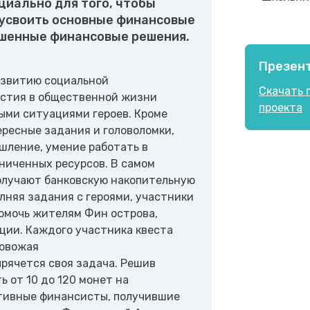
циально для того, чтобы
усвоить основные финансовые
ешенные финансовые решения.
Презен
азвитию социальной
Скачать 
стия в общественной жизни
проекта
ыми ситуациями героев. Кроме
ересные задания и головоломки,
шление, умение работать в
ниченных ресурсов. В самом
получают банковскую накопительную
лняя задания с героями, участники
омочь жителям Фин острова,
ции. Каждого участника квеста
ровожая
прячется своя задача. Решив
 от 10 до 120 монет на
ктивные финансисты, получившие