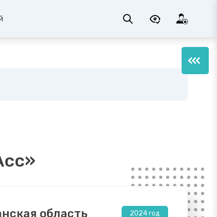
й
Асс»
анская область
2024 год