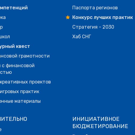
омпетенций
Паспорта регионов
ека
Конкурс лучших практик
р
Стратегия - 2030
школ
Хаб СНГ
урный квест
нсовой грамотности
 с финансовой
остью
креативных проектов
игровых практик
онные материалы
НИТЕЛЬНО
ИНИЦИАТИВНОЕ
БЮДЖЕТИРОВАНИЕ
е