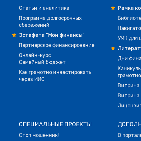
Статьи и аналитика
Рамка к
Программа долгосрочных
Библиот
сбережений
Навигато
Эстафета "Мои финансы"
УМК для 
Партнерское финансирование
Литерат
Онлайн-курс
Дни фина
Семейный бюджет
Каникулы
Как грамотно инвестировать
грамотн
через ИИС
Витрина 
Витрина 
Лицензи
СПЕЦИАЛЬНЫЕ ПРОЕКТЫ
ДОПОЛ
Стоп мошенник!
О портал