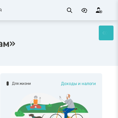
й
ам»
Доходы и налоги
Для жизни