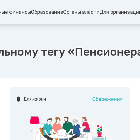
ные финансы
Образование
Органы власти
Для организаци
льному тегу «Пенсионер
Сбережения
Для жизни