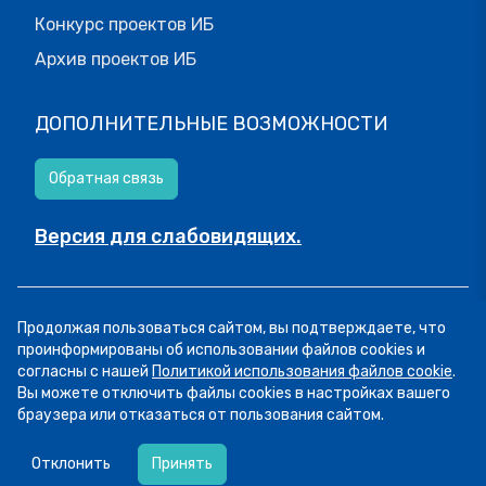
Конкурс проектов ИБ
Архив проектов ИБ
ДОПОЛНИТЕЛЬНЫЕ ВОЗМОЖНОСТИ
Обратная связь
Версия для слабовидящих.
© МОИФИНАНСЫ.РФ, 2026
Продолжая пользоваться сайтом, вы подтверждаете, что
Все права защищены.
Пользовательское соглашение
проинформированы об использовании файлов cookies и
согласны с нашей
Политикой использования файлов cookie
.
Вы можете отключить файлы cookies в настройках вашего
браузера или отказаться от пользования сайтом.
06.08
14:16
Сегодня рассказываем о курсе «Семейный
Отклонить
Принять