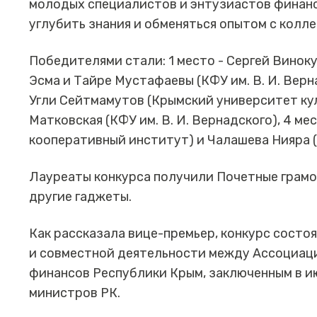
молодых специалистов и энтузиастов финанс
углубить знания и обменяться опытом с колл
Победителями стали: 1 место - Сергей Винокур
Эсма и Тайре Мустафаевы (КФУ им. В. И. Верн
Угли Сейтмамутов (Крымский университет кул
Матковская (КФУ им. В. И. Вернадского), 4 м
кооперативный институт) и Чалашева Нияра 
Лауреаты конкурса получили Почетные грамот
другие гаджеты.
Как рассказала вице-премьер, конкурс состо
и совместной деятельности между Ассоциац
финансов Республики Крым, заключенным в и
министров РК.