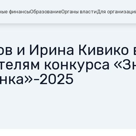
ные финансы
Образование
Органы власти
Для организаци
ов и Ирина Кивико
телям конкурса «З
нка»-2025