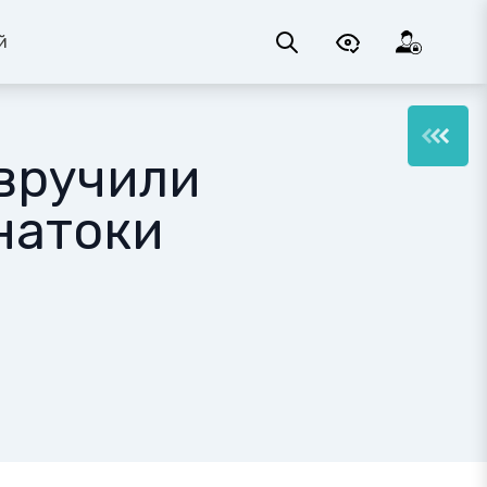
й
 вручили
натоки