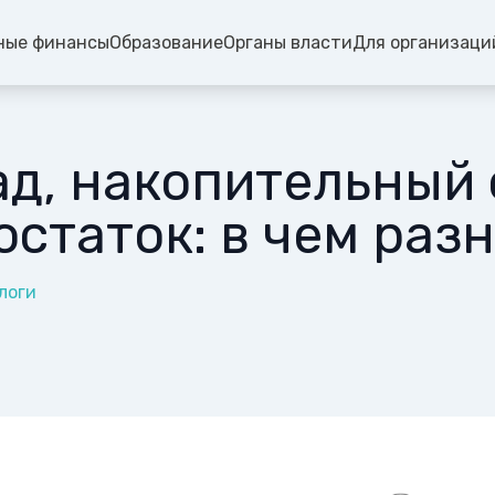
ные финансы
Образование
Органы власти
Для организаци
д, накопительный 
остаток: в чем раз
логи