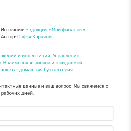
Источник:
Редакция «Мои финансы»
Автор:
Софья Караяни
ежений и инвестиций
Управление
и
Взаимосвязь рисков и ожидаемой
ямой эфир «Онлайн-инструменты,
Прямой э
бюджета; домашняя бухгалтерия
торые помогут обезопасить
научить 
ережения от мошенника»
мошенни
Посмотреть→
нтактные данные и ваш вопрос. Мы свяжемся с
 рабочих дней.