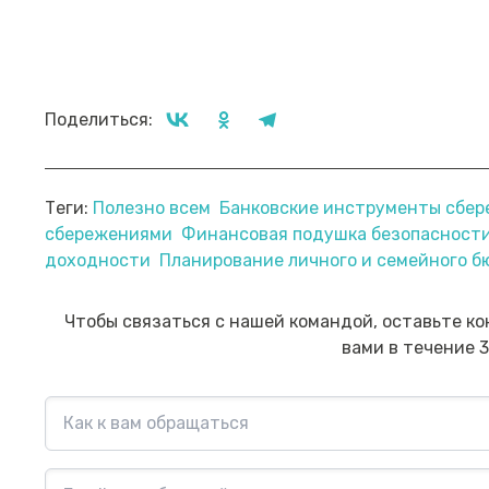
Поделиться:
Теги:
Полезно всем
Банковские инструменты сбер
сбережениями
Финансовая подушка безопасност
Прямой эфир «Мошенник VS
Пр
доходности
Планирование личного и семейного 
Финансовый блогер»
ко
сб
Посмотреть→
Чтобы связаться с нашей командой, оставьте ко
вами в течение 3