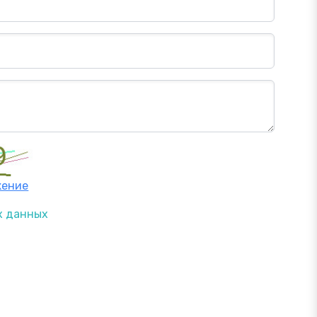
жение
х данных