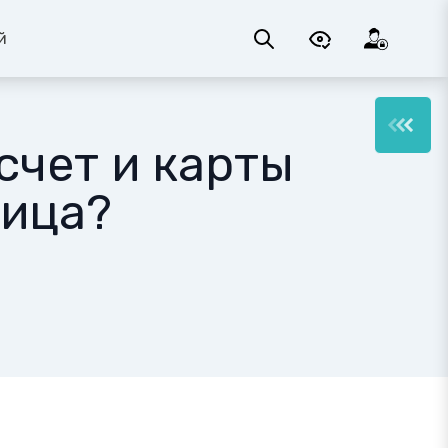
й
счет и карты
ница?