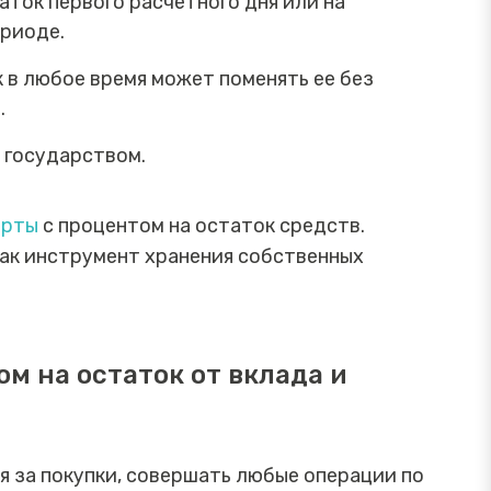
таток первого расчетного дня или на
ериоде.
 в любое время может поменять ее без
.
ы государством.
арты
с процентом на остаток средств.
как инструмент хранения собственных
ом на остаток от вклада и
я за покупки, совершать любые операции по