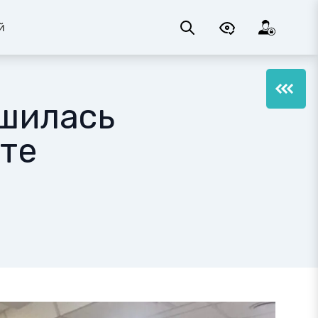
й
ршилась
те