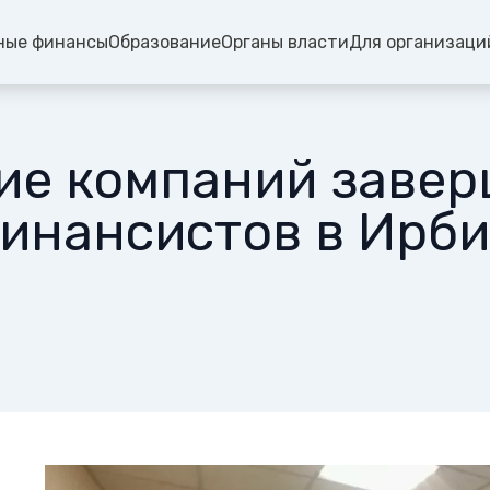
ные финансы
Образование
Органы власти
Для организаци
ние компаний заве
инансистов в Ирби