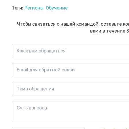
Прямой эфир «Онлайн-инструменты,
Пр
Теги:
Регионы
Обучение
которые помогут обезопасить
на
сбережения от мошенника»
мо
Посмотреть→
Чтобы связаться с нашей командой, оставьте ко
вами в течение 3