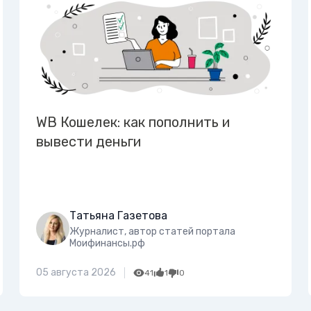
WB Кошелек: как пополнить и
вывести деньги
Татьяна Газетова
Журналист, автор статей портала
Моифинансы.рф
05 августа 2026
41
1
0