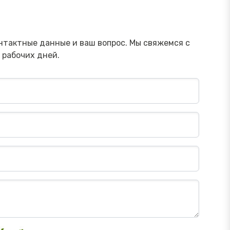
ямой эфир «Родителям: как
Прямой 
учить ребенка защищаться от
в инвест
шенников в интернете»
Посмотреть→
нтактные данные и ваш вопрос. Мы свяжемся с
 рабочих дней.