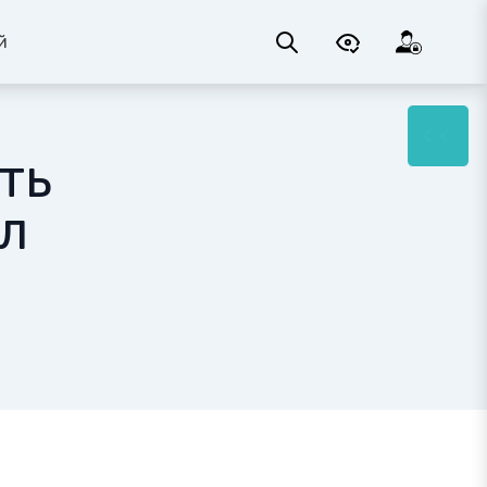
й
ть
л