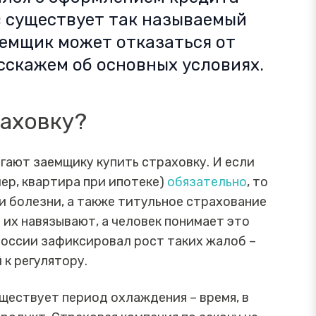
в существует так называемый
аемщик может отказаться от
асскажем об основных условиях.
раховку?
гают заемщику купить страховку. И если
ер, квартира при ипотеке)
обязательно
, то
и болезни, а также титульное страхование
и их навязывают, а человек понимает это
 России зафиксировал рост таких жалоб –
 к регулятору.
существует период охлаждения – время, в