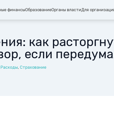
ные финансы
Образование
Органы власти
Для организаци
ния: как расторгну
вор, если передума
Расходы
Страхование