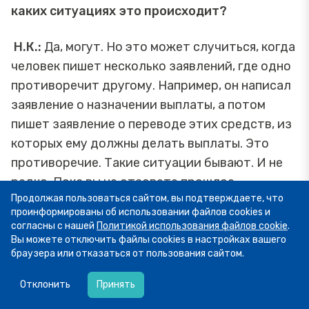
каких ситуациях это происходит?
Н.К.:
Да, могут. Но это может случиться, когда
человек пишет несколько заявлений, где одно
противоречит другому. Например, он написал
заявление о назначении выплаты, а потом
пишет заявление о переводе этих средств, из
которых ему должны делать выплаты. Это
противоречие. Такие ситуации бывают. И не
редко. Пока вы не отзовете прошлое
Продолжая пользоваться сайтом, вы подтверждаете, что
заявление, новое действовать не будет.
проинформированы об использовании файлов cookies и
согласны с нашей
Политикой использования файлов cookie
.
Вы можете отключить файлы cookies в настройках вашего
Кто может участвовать в
браузера или отказаться от пользования сайтом.
07.08
13:34
ПДС
Пятница! А это значит, что мы публикуем
Отклонить
Принять
подборку фото участников рубрики