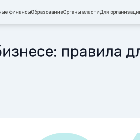
ные финансы
Образование
Органы власти
Для организаци
изнесе: правила д