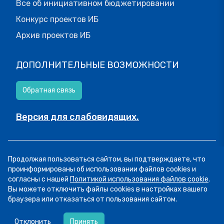
Все об инициативном бюджетировании
Конкурс проектов ИБ
Архив проектов ИБ
ДОПОЛНИТЕЛЬНЫЕ ВОЗМОЖНОСТИ
Обратная связь
Версия для слабовидящих.
© МОИФИНАНСЫ.РФ, 2026
Продолжая пользоваться сайтом, вы подтверждаете, что
Все права защищены.
Пользовательское соглашение
проинформированы об использовании файлов cookies и
согласны с нашей
Политикой использования файлов cookie
.
Вы можете отключить файлы cookies в настройках вашего
браузера или отказаться от пользования сайтом.
07.08
13:34
Пятница! А это значит, что мы публикуем
Отклонить
Принять