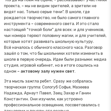
проекта,
–
мы не видим зрителей, а зрители не
видят нас. Только серые тени". В школе, где
рождается творчество, не было самого главного
инструмента
–
современного света. И это стало
настоящей "точкой боли" для всех: и для учеников,
чьи номера теряют половину магии, и для учителей,
которые хотят развивать школьную культуру.
Всё началось с обычного классного часа. Разговор
зашёл о том, что бы школьники хотели изменить в
школе в первую очередь. Идеи были разными: медиа
студия, игровой кабинет, но в итоге сошлись на
одном
–
актовому залу нужен свет
.
Эта мысль зажгла ребят. Сразу же собралась
творческая группа: Сологуб Софья, Мазеева
Надежда, Арнаут Павел, Заец Захар и Ганин
Константин. Они изучили, как устроено
профессиональное освещение, посоветовались с
технарями и поняли: это реально.