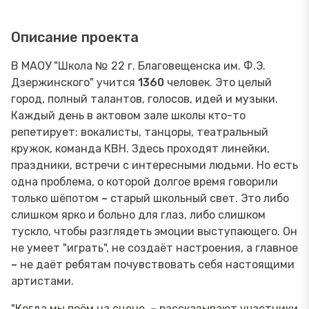
Описание проекта
В МАОУ "Школа № 22 г. Благовещенска им. Ф.Э.
Дзержинского" учится
1360
человек. Это целый
город, полный талантов, голосов, идей и музыки.
Каждый день в актовом зале школы кто-то
репетирует: вокалисты, танцоры, театральный
кружок, команда КВН. Здесь проходят линейки,
праздники, встречи с интересными людьми. Но есть
одна проблема, о которой долгое время говорили
только шёпотом
–
старый школьный свет. Это либо
слишком ярко и больно для глаз, либо слишком
тускло, чтобы разглядеть эмоции выступающего. Он
не умеет "играть", не создаёт настроения, а главное
–
не даёт ребятам почувствовать себя настоящими
артистами.
"Когда мы поём на сцене,
–
рассказывают участники