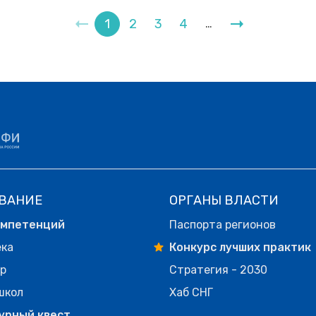
1
2
3
4
…
ВАНИЕ
ОРГАНЫ ВЛАСТИ
омпетенций
Паспорта регионов
ека
Конкурс лучших практик
р
Стратегия - 2030
школ
Хаб СНГ
урный квест