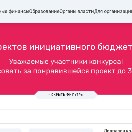
ные финансы
Образование
Органы власти
Для организаци
оектов инициативного бюдже
Уважаемые участники конкурса!
овать за понравившейся проект до 3
- СКРЫТЬ ФИЛЬТРЫ
Диапазон ко