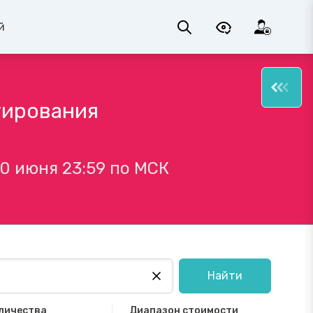
й
тирования
0 июня 23:59 по МСК
Найти
личества
Диапазон стоимости