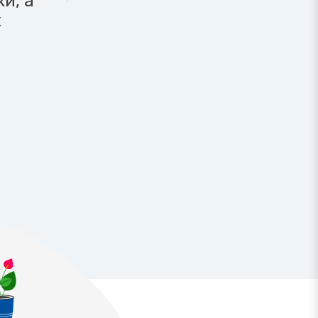
и, а
х