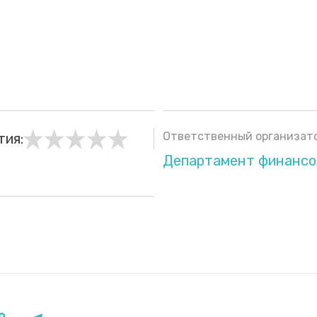
Ответственный организато
тия:
Департамент финансо