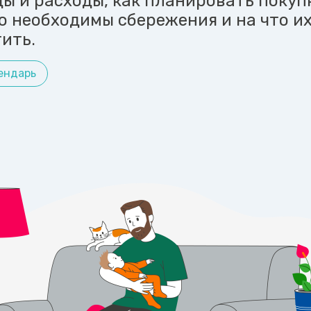
ы и расходы, как планировать покупк
о необходимы сбережения и на что и
ить.
ендарь