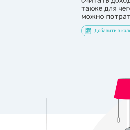
считать доход
также для чег
можно потрат
Добавить в кал