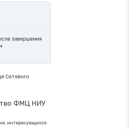
После завершения
м
це Сетевого
ство ФМЦ НИУ
ния, интересующихся