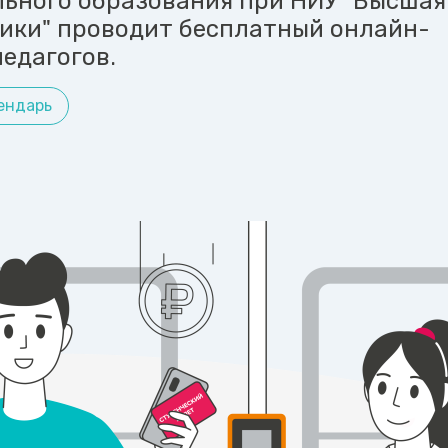
ьного образования при НИУ "Высшая
ики" проводит бесплатный онлайн-
едагогов.
ендарь