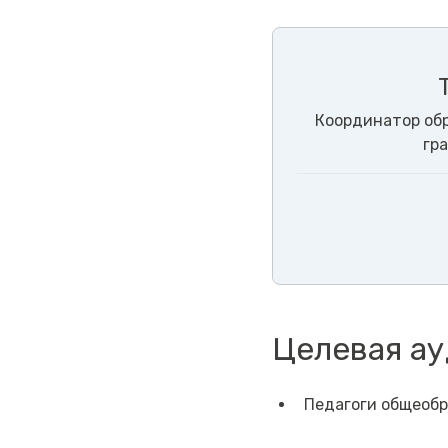
Координатор об
гр
Целевая а
Педагоги общеобр