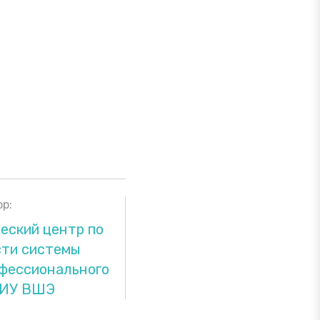
р:
еский центр по
сти системы
офессионального
 НИУ ВШЭ